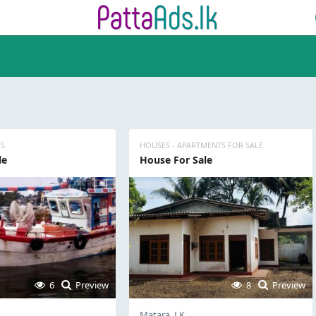
ES
HOUSES - APARTMENTS FOR SALE
le
House For Sale
6
Preview
8
Preview
Matara, LK