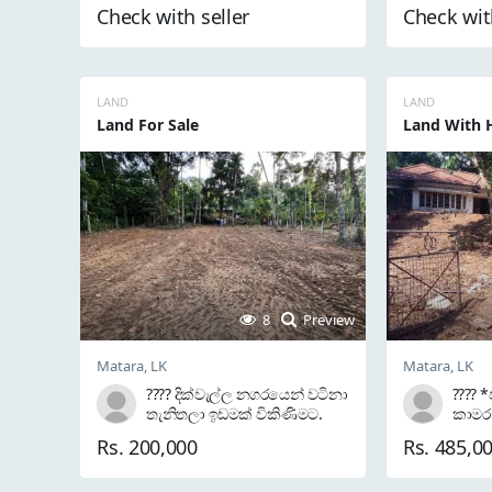
2017 ???? Vehicle Details ✅
බෝට්ට
Check with seller
Check wit
Honda Vezel RS Honda
මාස ​
Sensing ✅ Year of
ලදී. අ
Manufacture: 2017 ✅ 2nd
සවි කි
Owner ✅ 94,000 km – 100%
විය. 
Genuine Mileage ????
එක ව
LAND
LAND
Features & Options ???? ...
අලුත්
Land For Sale
Land With 
8
Preview
Matara, LK
Matara, LK
???? දික්වැල්ල නගරයෙන් වටිනා
???? *
තැනිතලා ඉඩමක් විකිණිමට.
කාමර 
https://maps.app.goo.gl/Tj6ci
නිවස
Rs. 200,000
Rs. 485,0
2qQxM3U4X7W8?g_st=iw ????
කර්මා
අකුරුබැබිල වේහැල්ල පාරට
✅ බුට