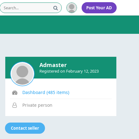
Post Your AD
Admaster
Registered on February 12, 2023
Dashboard (485 items)
Private person
Contact seller