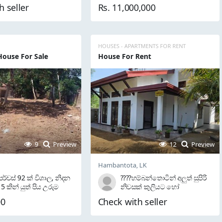
ුවේ සියලු වැඩ කටයුතු
Toyota Lanka Battery ( 3 Year
h seller
Rs. 11,000,000
​කිහිපයකට පෙර සිදු කරන
Warranty ) ???? ABS Represe (
ලුත් එන්ජිමක් සහ අලුත්
2 Year Warranty ) ????
රීම් ඇතුළුව සියල්ල අලුත්
Manufacture 2013 ????
⛵ බොට්ටුව සහ ඉන්ජින්
Register 2015 ???? Push Start
ිකිණිමට ⛵ රක්ෂණය
???? Multyfuction ???? Airbags
HOUSES - APARTMENTS FOR RENT
 කර ඇත ⛵ අඩි...
???? An...
House For Sale
House For Rent
9
Preview
12
Preview
Hambantota, LK
පර්චස් 92 ක් විශාල, නිදන
????​හම්බන්තොටින් අලුත් සුපිරි
5 කින් යුත් පිය උරුම
නිවසක් කුලියට හෝ
* — *සංචාරක
බෝඩිමකට, හොටලයකට, විලා
00
Check with seller
න්තය සඳහා කදිමයි* ????
එකකට, සංචාරක ව්‍යාපෘතියකට
ික් හෝටලයක්, විලා
වඩාත් සුදුසුයි. ???? හොද