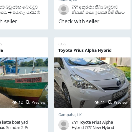
ළුම බඩු සමඟ බොට්ටුව
???? අකුරැස්ස තිබ්බොටුවාව
ීමට. ➡️ පයාගල යාර්ඩ් ⛵
නිවසක් සමග ඉඩමක් විකිණීමට
 රැකියාවේ යෙදෙන
???? ???? ලිපිනය:
h seller
Check with seller
රාවකි ???? Hino 4 Brand
පාඩිගෙවත්ත,තිබ්බොටුවාව,අකු
ngine ⛵ අඩි 40.6 ⛵
රැස්ස ✨ ඉතා හොඳ නේවාසික
ම උපාංග අමතරව ඇත (
පරිසරයක් ✅ අකුරැස්ස
ටර්, ස්ටාර්ට් මොටර්,
ගොඩපිටිය පාරට මීටර් 50යි ✅
ස් ) ⛵ icom 710 Redio
අකුරැස්ස නගරයට ඉතා
ES
CARS
 Hung 1098 ...
ආසන්නයි ✅ගොඩපිටිය මහා
le
Toyota Prius Alpha Hybrid
විද්‍යාලයට ස...
12
Preview
11
Preview
Gampaha, LK
 katta boat yad
???? Toyota Prius Alpha
r. Silindar 2 ⛵
Hybrid ???? New Hybrid