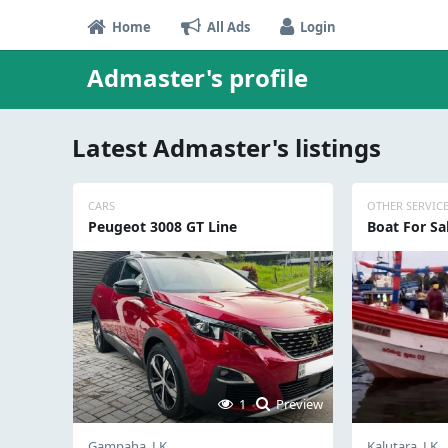
Home
All Ads
Login
Admaster's profile
Latest Admaster's listings
CARS
OTHER SERVIC
Peugeot 3008 GT Line
Boat For Sa
1
Preview
Gampaha, LK
Kalutara, LK