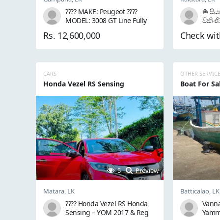
???? MAKE: Peugeot ????
⛵ සිය
MODEL: 3008 GT Line Fully
විකිණ
Loader ➡️ YEAR OF
දැනට
Rs. 12,600,000
Check wit
MANUFACTURE: 2018 ➡️
යත්ත්‍
YEAR OF REGISTRATION:
New E
2018 (CBG-XXXX) ????
සියලු
TRANSMISSION: Automatic
ඔල්නේ
???? SEATING CAPACITY: 5 ????
පොම්ප
CARS
OTHER SERVIC
EXTERIOR COLOUR: Ultimate
⛵ Sun
Honda Vezel RS Sensing
Boat For Sa
Red ????...
5
Preview
Matara, LK
Batticalao, LK
???? Honda Vezel RS Honda
Vanna
Sensing – YOM 2017 & Reg
Yamma