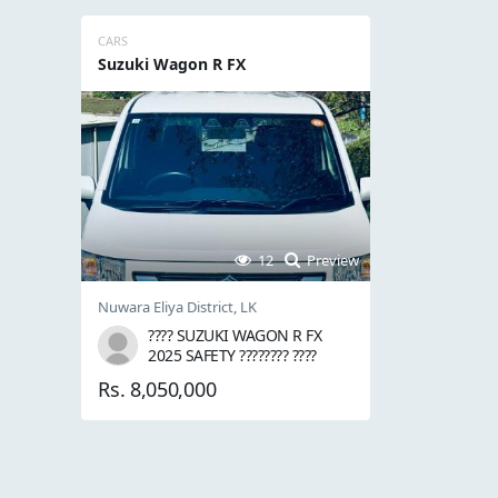
මුහුණලා පිහිටිම. ???? රත්මලේ
එකක් 
පාරට 300 M ???? දික්වැල්ල
සඳහා ව
නගරයට 3.4 Km ???? ඉඩමේ
අයකර
CARS
ප්‍රමාණය ප...
වටිනා
Suzuki Wagon R FX
12
Preview
Nuwara Eliya District, LK
???? SUZUKI WAGON R FX
2025 SAFETY ???????? ????
PRICE: Rs. 8,050,000/- ????
Rs. 8,050,000
FINANCE OPTIONS
AVAILABLE ???? Down
Payment: Rs. 2.5 Million ????
Monthly Installment: Rs.
136,000/- × 5 Years ???? Speed
Draft Facility: Appro...