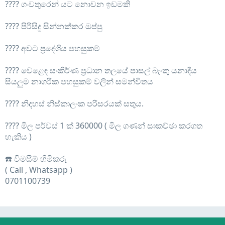
????️ ගංවතුරෙන් යට නොවන ඉඩමකි
????️ පිරිසිදු සින්නක්කර ඔප්පු
???? අවට ප්‍රදේශිය පහසුකම්
???? වෙළෙඳ සංකීර්ණ ප්‍රධාන තලයේ පාසල් බැංකු යනාදීය
සියලුම නාගරික පහසුකම් වලින් සමන්විතය
???? නිදහස් නිස්කාලංක පරිසරයක් සතුය.
???? මිල පර්චස් 1 ක් 360000 ( මිල ගණන් සාකච්ඡා කරගත
හැකිය )
☎️ විමසීම් හිමිකරු
( Call , Whatsapp )
0701100739