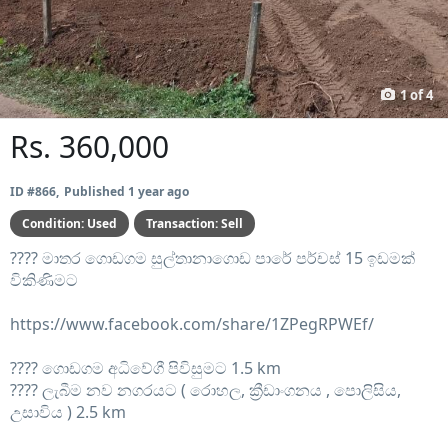
Prev
Next
1
of
4
Rs. 360,000
ID #866
Published 1 year ago
Condition:
Used
Transaction:
Sell
????️ මාතර ගොඩගම සුල්තානාගොඩ පාරේ පර්චස් 15 ඉඩමක්
විකිණිමට
https://www.facebook.com/share/1ZPegRPWEf/
????️ ගොඩගම අධිවේගී පිවිසුමට 1.5 km
????️ ලැබීම නව නගරයට ( රොහල, ක්‍රීඩාංගනය , පොලිසිය,
උසාවිය ) 2.5 km