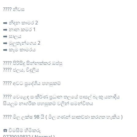
???? නිවස
➡️ නිදන කාමර 2
➡️ නාන කමර 1
➡️ සාලය
➡️ මුලුතැන්ගෙය 2
➡️ කෑම කාමරය
???? පිරිසිදු සින්නක්කර ඔප්පු
???? ජලය, විදුලිය
???? අවට ප්‍රදේශිය පහසුකම්
???? වෙළෙඳ සංකීර්ණ ප්‍රධාන තලයේ පාසල් බැංකු යනාදීය
සියලුම නාගරික පහසුකම් වලින් සමන්විතය
???? මිල ලක්ෂ 98 යි ( මිල ගණන් සාකච්ඡා කරගත හැකිය )
☎️ විමසිම් හිමිකරු