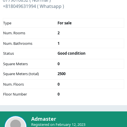
0779010832 ( Normal )
+818049631994 ( Whatsapp )
Type
For sale
Num. Rooms
2
Num. Bathrooms
1
Status
Good condition
Square Meters
0
Square Meters (total)
2500
Num. Floors
0
Floor Number
0
Admaster
Registered on February 12, 2023