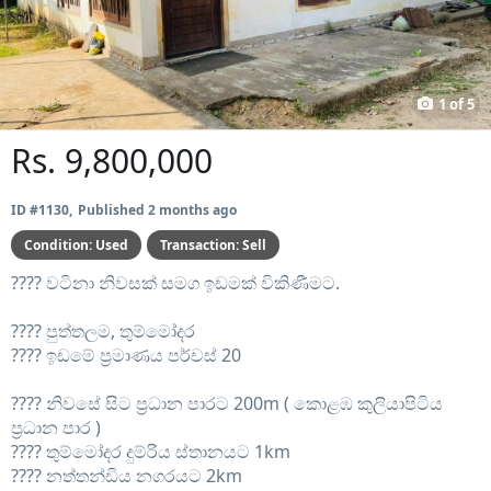
Prev
Next
1
of
5
Rs. 9,800,000
ID #1130
Published 2 months ago
Condition:
Used
Transaction:
Sell
????️ වටිනා නිවසක් සමග ඉඩමක් විකිණීමට.
????️ පුත්තලම, තුම්මෝදර
????️ ඉඩමේ ප්‍රමාණය පර්චස් 20
????️ නිවසේ සිට ප්‍රධාන පාරට 200m ( කොළඹ කුලියාපිටිය
ප්‍රධාන පාර )
????️ තුම්මෝදර දුම්රිය ස්තානයට 1km
????️ නත්තන්ඩිය නගරයට 2km