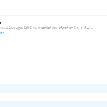
e
ායේ ධිවර යත්‍රාව විකිණිමට ⛵ එන්ජින් ඒක - නිශාන් එෆ් ඩි 42 ⛵ ජියර්...
ler